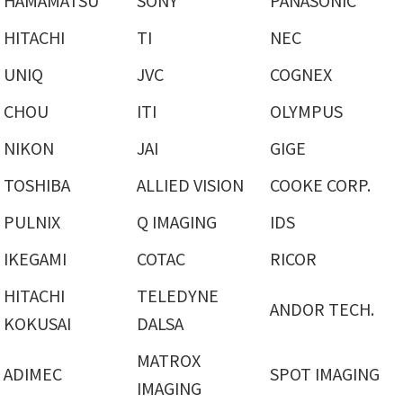
HAMAMATSU
SONY
PANASONIC
HITACHI
TI
NEC
UNIQ
JVC
COGNEX
CHOU
ITI
OLYMPUS
NIKON
JAI
GIGE
TOSHIBA
ALLIED VISION
COOKE CORP.
PULNIX
Q IMAGING
IDS
IKEGAMI
COTAC
RICOR
HITACHI
TELEDYNE
ANDOR TECH.
KOKUSAI
DALSA
MATROX
ADIMEC
SPOT IMAGING
IMAGING